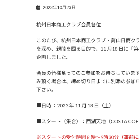
2023年10月23日
杭州日本商工クラブ会員各位
このたび、杭州日本商工クラブ・萧山日商ク
を深め、親睦を図る目的で、11 月18 日に
企画しました。
会員の皆様奮ってのご参加をお待ちしていま
み頂く場合は、締め切り日までに別添の参加
下さい。
■日時 ：2023 年 11 月 18 日（土）
■スタート（集合）：西湖天地（COSTA COF
※スタートの受付時間 8 時～9時30分
（事前に