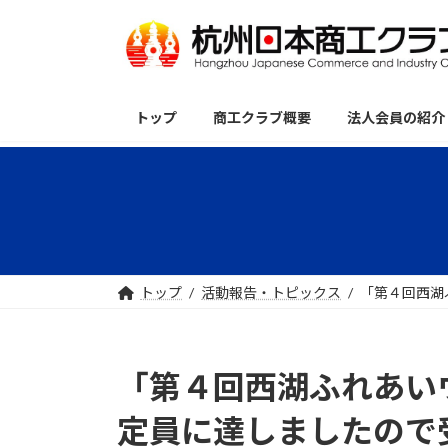
コ
ナ
ン
ビ
テ
ゲ
ン
ー
ツ
シ
トップ
商工クラブ概要
法人会員の紹介
へ
ョ
ス
ン
キ
に
ッ
移
プ
動
トップ
活動報告・トピックス
「第４回西湖
「第４回西湖ふれあい
定員に達しましたので