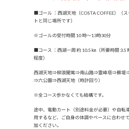
■ゴール ：西湖天地（COSTA COFFEE）（
トと同じ場所です）
※ゴールの受付時間 10 時～13時30分
■コース ：西湖一周 約 10.5 ㎞（所要時間 3.5
程度）
西湖天地⇒柳浪聞鴬⇒南山路⇒霊峰塔⇒蘇堤
⇒六公園⇒西湖天地（時計回り）
※全コース歩かなくても結構です。
途中、電動カート（別途料金が必要）や自転
用するなど、ご自身の体調やペースに合わせ
加ください。