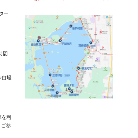
スター
 時間
⇒白堤
車を利
てご参