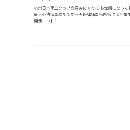
杭州日本商工クラブ会員各位 いつもお世話になって
最大の法律事務所である天冊律師事務所様によりま
開催につ […]