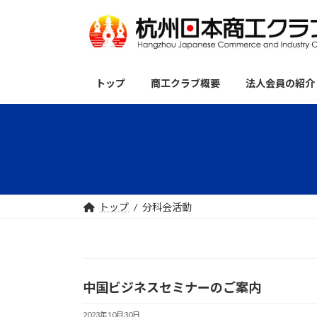
コ
ナ
ン
ビ
テ
ゲ
ン
ー
ツ
シ
トップ
商工クラブ概要
法人会員の紹介
へ
ョ
ス
ン
キ
に
ッ
移
プ
動
トップ
分科会活動
中国ビジネスセミナーのご案内
2023年10月30日