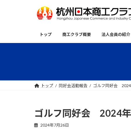
コ
ナ
ン
ビ
テ
ゲ
ン
ー
ツ
シ
トップ
商工クラブ概要
法人会員の紹介
へ
ョ
ス
ン
キ
に
ッ
移
プ
動
トップ
同好会活動報告
ゴルフ同好会 2024
ゴルフ同好会 2024年
2024年7月26日