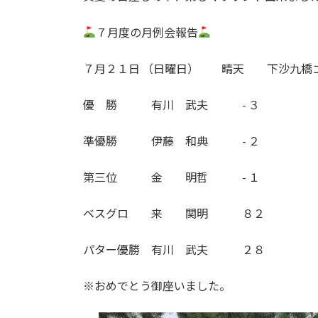
７月度の月例会報告
７月２１日 （日曜日） 晴天 下沙九橋
優 勝 有川 武夫 - ３
準優勝 伊藤 和典 - ２
第三位 金 明哲 - １
ベスグロ 来 関明 ８２
パター優勝 有川 武夫 ２８
※おめでとう御座いました。