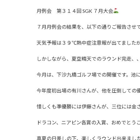
月例会 第３１４回 SGK ７月大会
７月月例会の結果を、以下の通りご報告させ
天気予報は３９℃熱中症注意報が出てました
しかしながら、夏空晴天でのラウンド完走、
今月は、下沙九橋ゴルフ場での開催です。池
今年度初出場の有川さんが、他を圧倒しての
惜しくも準優勝には伊藤さんが、三位には金さん
ドラコン、ニアピン各賞の入賞、おめでとう
真夏の日差しの下、楽しくラウンド出来まし